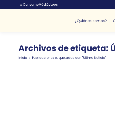
#ConsumeMásLácteos
¿Quiénes somos?
Q
Archivos de etiqueta:
Ú
Estás aquí:
Inicio
Publicaciones etiquetadas con "Última Noticia"